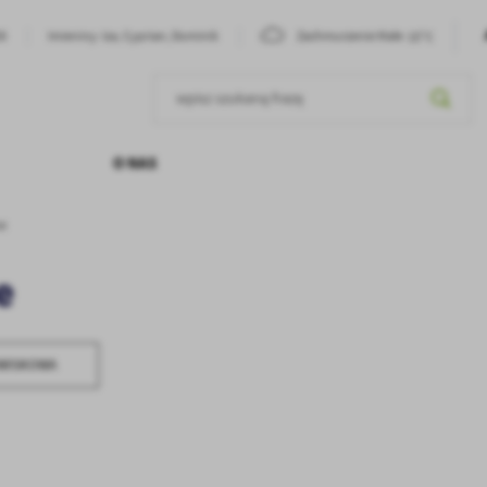
15°C
26
Imieniny: Iza, Cyprian, Dominik
Zachmurzenie Małe
O NAS
ce
e
OWISKOWA