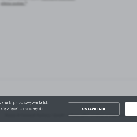
plików cookies *
*
ć warunki przechowywania lub
USTAWIENIA
ć się więcej zachęcamy do
Rusza XI Festiwal Kultury i Sztuki - zobacz jakie atrakcje przygotowaliśmy!