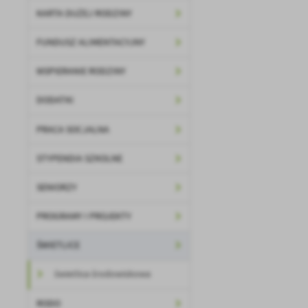
KARTA DUŻEJ RODZINY
FUNDUSZ ALIMENTACYJNY
WSPIERANIE RODZINY
DODATKI
PRACA SOCJALNA
U
STYPENDIA SZKOLNE
Sz
SENIORZY
ws
PROGRAMY I PROJEKTY
N
ŚWIETLICE
Ni
um
świetlica środowiskowa
Pl
Wi
Tw
co
RODO